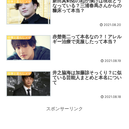
新田真剣佑のぬか漬けは現在どう
仕事と暮らしメモ
なっている？三浦春馬さんからの
糠床って本当？
2021.08.20
赤楚衛二って本名なの？！アレル
仕事と暮らしメモ
ギー治療で克服したって本当？
2021.08.19
井之脇海は加藤諒そっくり？に似
仕事と暮らしメモ
ている芸能人まとめと本名につい
て
2021.08.18
スポンサーリンク