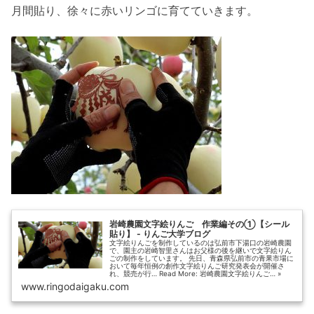
月間貼り、徐々に赤いリンゴに育てていきます。
岩崎農園文字絵りんご 作業編その①【シール
貼り】 - りんご大学ブログ
文字絵りんごを制作しているのは弘前市下湯口の岩崎農園
で、園主の岩崎智里さんはお父様の後を継いで文字絵りん
ごの制作をしています。 先日、青森県弘前市の青果市場に
おいて毎年恒例の創作文字絵りんご研究発表会が開催さ
れ、競売が行… Read More: 岩崎農園文字絵りんご… »
www.ringodaigaku.com