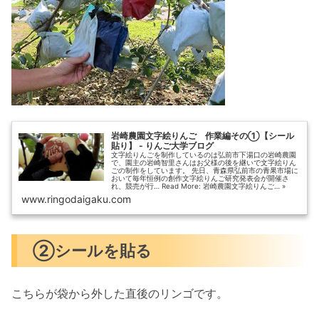
岩崎農園文字絵りんご 作業編その①【シール
貼り】 - りんご大学ブログ
文字絵りんごを制作しているのは弘前市下湯口の岩崎農園
で、園主の岩崎智里さんはお父様の後を継いで文字絵りん
ごの制作をしています。 先日、青森県弘前市の青果市場に
おいて毎年恒例の創作文字絵りんご研究発表会が開催さ
れ、競売が行… Read More: 岩崎農園文字絵りんご… »
www.ringodaigaku.com
②シールを貼る
こちらが袋から外した直後のリンゴです。