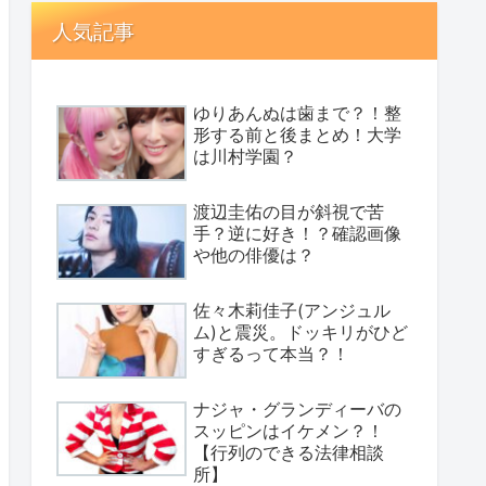
人気記事
ゆりあんぬは歯まで？！整
形する前と後まとめ！大学
は川村学園？
渡辺圭佑の目が斜視で苦
手？逆に好き！？確認画像
や他の俳優は？
佐々木莉佳子(アンジュル
ム)と震災。ドッキリがひど
すぎるって本当？！
ナジャ・グランディーバの
スッピンはイケメン？！
【行列のできる法律相談
所】