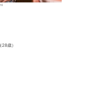
ml
在28歳）