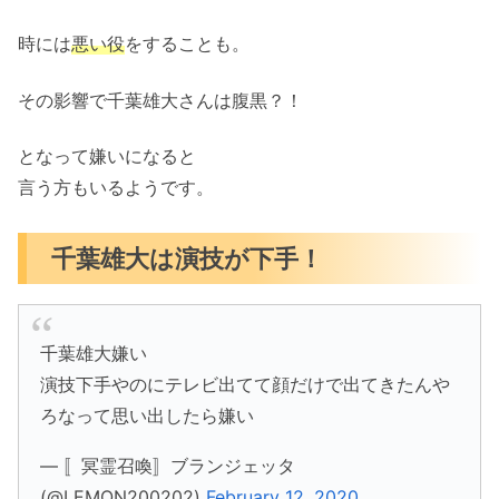
時には
悪い役
をすることも。
その影響で千葉雄大さんは腹黒？！
となって嫌いになると
言う方もいるようです。
千葉雄大は演技が下手！
千葉雄大嫌い
演技下手やのにテレビ出てて顔だけで出てきたんや
ろなって思い出したら嫌い
— 〚冥霊召喚〛ブランジェッタ
(@LEMON200202)
February 12, 2020