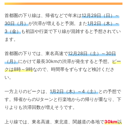
首都圏の下り線は、帰省などで年末は
12月29日（日）～
30日（月）
が渋滞が増えると予測。また
1月2日（木）～
3（金）
も初詣や行楽で下り線が混雑すると予想されてい
ます。
首都圏の下りでは、東名高速で
12月28日（土）～30日
（月）
にかけて最長30kmの渋滞が発生すると予想。
ピー
クは8時～9時
なので、時間帯をずらすなど検討くださ
い。
一方上りのピークは、
1月2日（木）～4（土）
との予想で
す。帰省からのUターンと行楽地からの帰りが重なり、下
りよりも渋滞回数が増えそうです。
上り線では、東名高速、東北道、関越道の各地で
30km
以