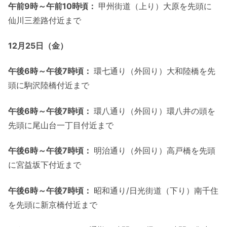
午前
9
時～午前
10
時頃：
甲州街道（上り）大原を先頭に
仙川三差路付近まで
12
月
25
日（金）
午後
6
時～午後
7
時頃：
環七通り（外回り）大和陸橋を先
頭に駒沢陸橋付近まで
午後
6
時～午後
7
時頃：
環八通り（外回り）環八井の頭を
先頭に尾山台一丁目付近まで
午後
6
時～午後
7
時頃：
明治通り（外回り）高戸橋を先頭
に宮益坂下付近まで
午後
6
時～午後
7
時頃：
昭和通り/日光街道（下り）南千住
を先頭に新京橋付近まで