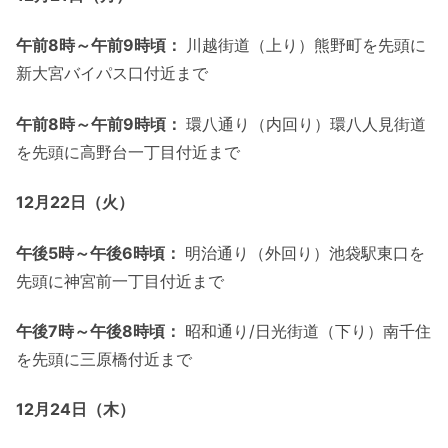
午前
8
時～午前
9
時頃：
川越街道（上り）熊野町を先頭に
新大宮バイパス口付近まで
午前
8
時～午前
9
時頃：
環八通り（内回り）環八人見街道
を先頭に高野台一丁目付近まで
12
月
22
日（火）
午後
5
時～午後
6
時頃：
明治通り（外回り）池袋駅東口を
先頭に神宮前一丁目付近まで
午後
7
時～午後
8
時頃：
昭和通り/日光街道（下り）南千住
を先頭に三原橋付近まで
12
月
24
日（木）