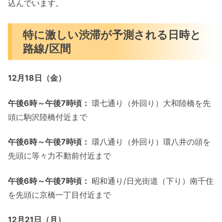
込んでいます。
特に激しい渋滞が予測される日時と
路線/区間
12
月
18
日（金）
午後
6
時～午後
7
時頃：
環七通り（外回り）大和陸橋を先
頭に駒沢陸橋付近まで
午後
6
時～午後
7
時頃：
環八通り（外回り）環八井の頭を
先頭に等々力不動前付近まで
午後
6
時～午後
7
時頃：
昭和通り/日光街道（下り）南千住
を先頭に京橋一丁目付近まで
12
月
21
日（月）