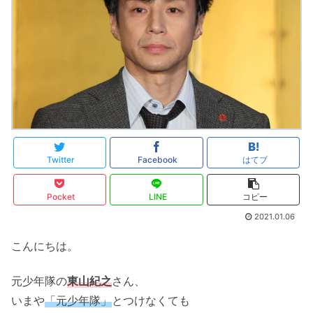
Twitter
Facebook
はてブ
Pocket
LINE
コピー
2021.01.06
こんにちは。
元少年隊の
東山紀之
さん、
いまや
「元少年隊」
とつけなくても