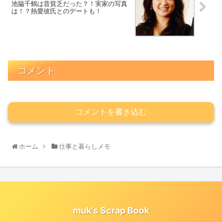
池脇千鶴は昔貧乏だった？！実家の写真
は！？熱愛彼氏とのデートも！
コメント
コメントを書き込む
ホーム
仕事と暮らしメモ
muk's Scrap Book