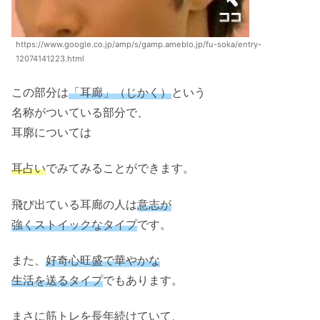
https://www.google.co.jp/amp/s/gamp.ameblo.jp/fu-soka/entry-
12074141223.html
この部分は
「耳廊」（じかく）
という
名称がついている部分で、
耳廓については
耳占い
でみてみることができます。
飛び出ている耳廊の人は
意志が
強くストイックなタイプ
です。
また、
好奇心旺盛で華やかな
生活を送るタイプ
でもあります。
まさに筋トレを長年続けていて、