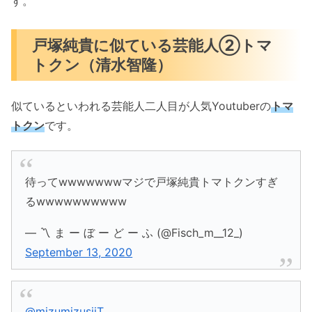
す。
戸塚純貴に似ている芸能人②トマ
トクン（清水智隆）
似ているといわれる芸能人二人目が人気Youtuberの
トマ
トクン
です。
待ってwwwwwwwマジで戸塚純貴トマトクンすぎ
るwwwwwwwwww
— 〽️ ま ー ぼ ー ど ー ふ (@Fisch_m__12_)
September 13, 2020
@mizumizusiiT