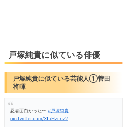
戸塚純貴に似ている俳優
戸塚純貴に似ている芸能人①菅田
将暉
忍者面白かった〜
#戸塚純貴
pic.twitter.com/XtoHziruz2