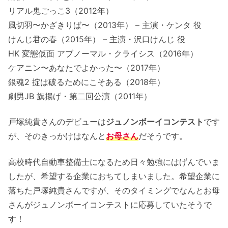
リアル鬼ごっこ3（2012年）
風切羽〜かざきりば〜（2013年） – 主演・ケンタ 役
けんじ君の春（2015年） – 主演・沢口けんじ 役
HK 変態仮面 アブノーマル・クライシス（2016年）
ケアニン〜あなたでよかった〜（2017年）
銀魂2 掟は破るためにこそある（2018年）
劇男JB 旗揚げ・第二回公演（2011年）
戸塚純貴さんのデビューは
ジュノンボーイコンテスト
です
が、そのきっかけはなんと
お母さん
だそうです。
高校時代自動車整備士になるため日々勉強にはげんでいま
したが、希望する企業におちてしまいました。希望企業に
落ちた戸塚純貴さんですが、そのタイミングでなんとお母
さんがジュノンボーイコンテストに応募していたそうで
す！