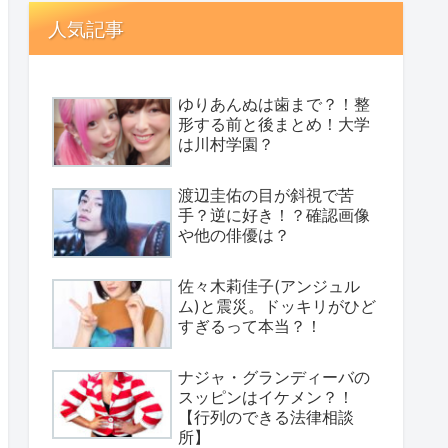
人気記事
ゆりあんぬは歯まで？！整
形する前と後まとめ！大学
は川村学園？
渡辺圭佑の目が斜視で苦
手？逆に好き！？確認画像
や他の俳優は？
佐々木莉佳子(アンジュル
ム)と震災。ドッキリがひど
すぎるって本当？！
ナジャ・グランディーバの
スッピンはイケメン？！
【行列のできる法律相談
所】