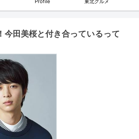
Profile
東北グルメ
？！今田美桜と付き合っているって