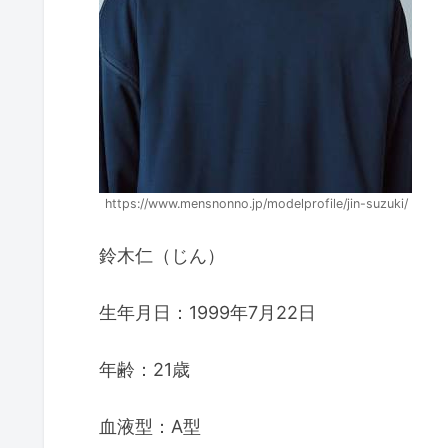
https://www.mensnonno.jp/modelprofile/jin-suzuki/
鈴木仁（じん）
生年月日：1999年7月22日
年齢：21歳
血液型：A型