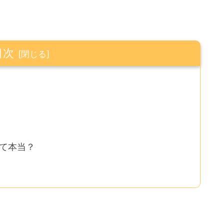
目次
て本当？