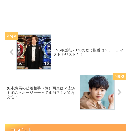
FNS歌謡祭2020の歌う順番は？アーティ
ストのリストも！
矢本悠馬の結婚相手（嫁）写真は？広瀬
すずのマネージャーって本当？！どんな
女性？
コメント