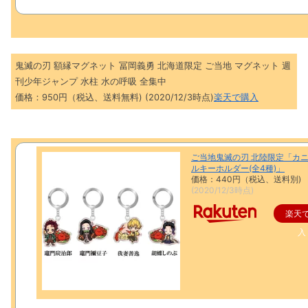
鬼滅の刃 額縁マグネット 冨岡義勇 北海道限定 ご当地 マグネット 週
刊少年ジャンプ 水柱 水の呼吸 全集中
価格：950円（税込、送料無料) (2020/12/3時点)
楽天で購入
ご当地鬼滅の刃 北陸限定「カニ
ルキーホルダー(全4種)」
価格：440円（税込、送料別)
(2020/12/3時点)
楽天
入