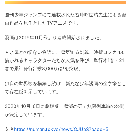
週刊少年ジャンプにて連載された吾峠呼世晴先生による漫
画作品を原作としたTVアニメです。
漫画は2016年11月号より連載開始されました。
人と鬼との切ない物語に、鬼気迫る剣戟、時折コミカルに
描かれるキャラクターたちが人気を呼び、単行本1巻～21
巻で累計発行部数8,000万部を突破。
独自の世界観を構築し続け、新たな少年漫画の金字塔とし
て存在感を示しています。
2020年10月16日に劇場版「鬼滅の刃」無限列車編の公開
が決定しています。
参考
https://numan.tokyo/news/OJUaS?page=5