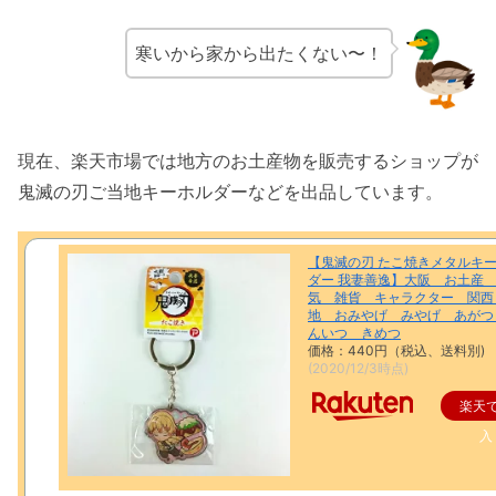
寒いから家から出たくない〜！
現在、楽天市場では地方のお土産物を販売するショップが
鬼滅の刃ご当地キーホルダーなどを出品しています。
【鬼滅の刃 たこ焼きメタルキ
ダー 我妻善逸】大阪 お土産
気 雑貨 キャラクター 関西
地 おみやげ みやげ あがつ
んいつ きめつ
価格：440円（税込、送料別)
(2020/12/3時点)
楽天
入