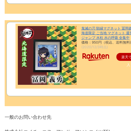
鬼滅の刃 額縁マグネット 冨岡義
海道限定 ご当地 マグネット 週
ジャンプ 水柱 水の呼吸 全集中
価格：950円（税込、送料無料)
(2020/12/3時点)
楽天
入
一般のお問い合わせ先